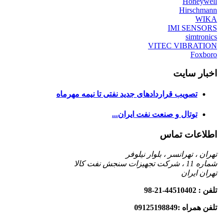
Honeywell
Hirschmann
WIKA
IMI SENSORS
simtronics
VITEC VIBRATION
Foxboro
اخبار سایت
تصویب قراردادهای جدید نفتی تا نیمه مهرماه
توتال و صنعت نفت ایران...
اطلاعات تماس
تهران ، تهرانسر ، بلوار نیلوفر
شماره 11 ، شرکت تجهیزات سنجش نفت کالا
تهران
ایران
تلفن : 44510402-21-98
تلفن همراه :09125198849