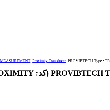
N MEASUREMENT
Proximity Transducer
PROVIBTECH Type : TR
PROVIBTECH Typ
(کد:
OXIMITY